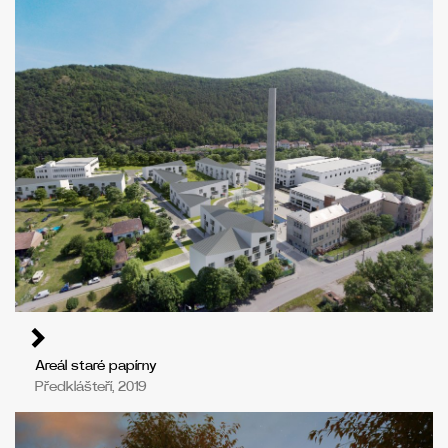
Areál staré papírny
Předklášteří, 2019